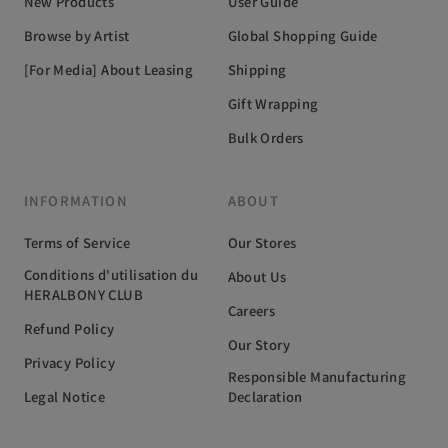
New Products
User Guide
Browse by Artist
Global Shopping Guide
[For Media] About Leasing
Shipping
Gift Wrapping
Bulk Orders
INFORMATION
ABOUT
Terms of Service
Our Stores
Conditions d'utilisation du
About Us
HERALBONY CLUB
Careers
Refund Policy
Our Story
Privacy Policy
Responsible Manufacturing
Legal Notice
Declaration